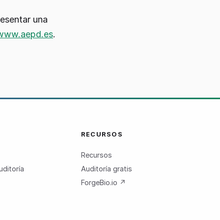
resentar una
www.aepd.es
.
RECURSOS
Recursos
uditoría
Auditoría gratis
ForgeBio.io ↗