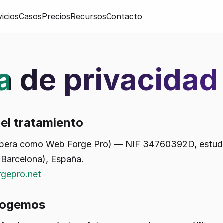
icios
Casos
Precios
Recursos
Contacto
ca de privacidad
el tratamiento
pera como Web Forge Pro) — NIF 34760392D, estudio
(Barcelona), España.
gepro.net
ecogemos