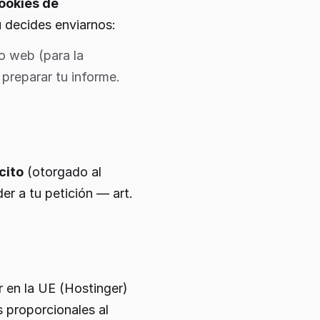
cookies de
ú decides enviarnos:
io web (para la
preparar tu informe.
cito
(otorgado al
r a tu petición — art.
 en la UE (Hostinger)
 proporcionales al