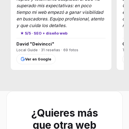
superado mis expectativas: en poco
Go
tiempo mi web empezó a ganar visibilidad
en 
en buscadores. Equipo profesional, atento
cla
y que cuida los detalles.
nu
★ 5/5 · SEO + diseño web
★
David "Deivincci"
Ca
Local Guide · 31 reseñas · 69 fotos
T17
Ver en Google
¿Quieres más
que otra web