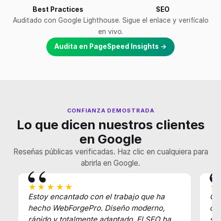
Best Practices
SEO
Auditado con Google Lighthouse. Sigue el enlace y verifícalo
en vivo.
Audita en PageSpeed Insights →
CONFIANZA DEMOSTRADA
Lo que dicen nuestros clientes
en Google
Reseñas públicas verificadas. Haz clic en cualquiera para
abrirla en Google.
★★★★★
★
Estoy encantado con el trabajo que ha
Gra
hecho WebForgePro. Diseño moderno,
de
rápido y totalmente adaptado. El SEO ha
sie